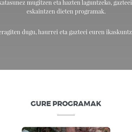
katasunez mugitzen eta hazten laguntzeko, gaztee
eskaintzen dieten programak.
eragiten dugu, haurrei eta gazteei euren ikaskun
GURE PROGRAMAK