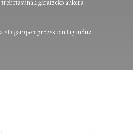
i trebetasunak garatzeko aukera
tza eta garapen prozesuan lagunduz.