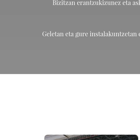
Bizitzan erantzukizunez eta as
Geletan eta gure instalakuntzetan 