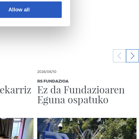
Allow all
2026/06/10
RS FUNDAZIOA
 ekarriz
Ez da Fundazioaren
Eguna ospatuko