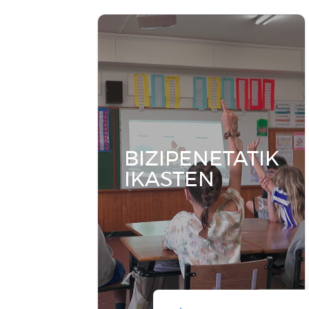
Amets Bat
Kirol, hezkuntza eta aisialdi
jardunaldia Anoetan.
Informazio gehiago
BIZIPENETATIK
IKASTEN