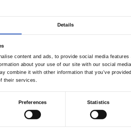
Details
Joko OK
Kirol esparruko jazarpen eta abusuen
es
aurkako programa.
alise content and ads, to provide social media features
Informazio gehiago
formation about your use of our site with our social medi
y combine it with other information that you’ve provided
f their services.
Preferences
Statistics