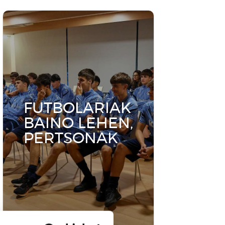
Campus│Udalekuak
Kirola, errespetua eta lankidetza
uztartzen dituzten momentuak.
Informazio gehiago
FUTBOLARIAK
BAINO LEHEN,
PERTSONAK