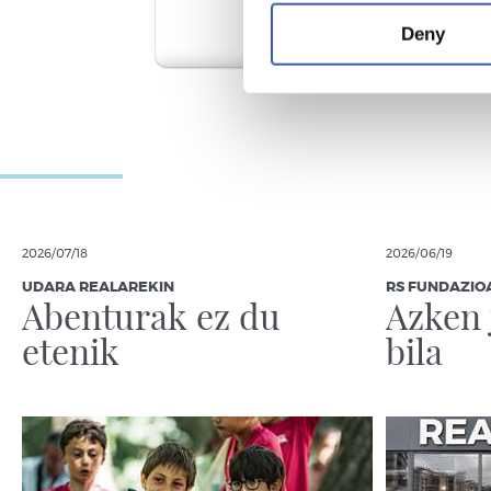
Deny
Zabaldu begiak
eta bizi ametsak
Esperientzia pertsonaletatik kirol
praktika sustatzea nerabeetan.
2026/07/18
2026/06/19
Informazio gehiago
UDARA REALAREKIN
RS FUNDAZIO
Abenturak ez du
Azken 
etenik
bila