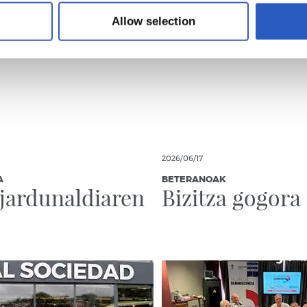
Allow selection
2026/06/17
A
BETERANOAK
jardunaldiaren
Bizitza gogora