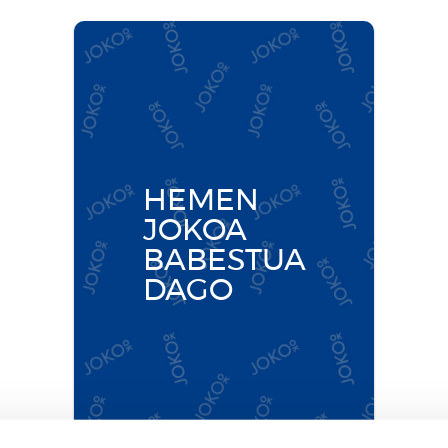
Bihotz Berdeak
Natura maite duten gazteei aukera
berriak eskaintzen dizkiegu.
Informazio gehiago
HEMEN
JOKOA
BABESTUA
DAGO