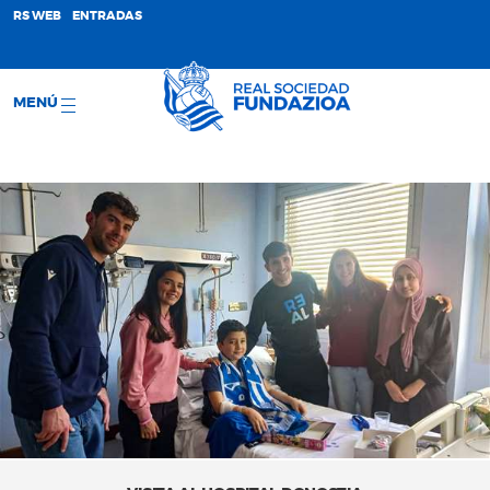
;
RS WEB
ENTRADAS
MENÚ