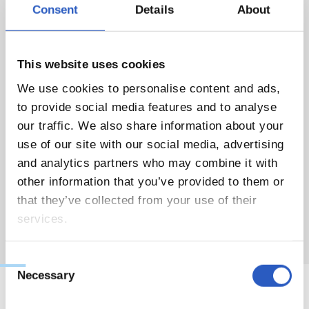
a ellos como a sus familias, la mayor de las fuerzas y a sus
Consent
Details
About
familias. Las caras de los txikis lo decían todo. Antes de
abandonar el centro, los txuri urdin aprovecharon también
This website uses cookies
para hacer entrega de los premios a los ganadores del
We use cookies to personalise content and ads,
Concurso de Redacción organizado por la sección de
to provide social media features and to analyse
pediatría del hospital.
our traffic. We also share information about your
use of our site with our social media, advertising
and analytics partners who may combine it with
other information that you’ve provided to them or
that they’ve collected from your use of their
services.
Consent
Necessary
Selection