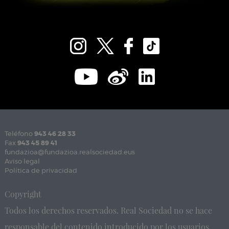
Teléfono
943 46 28 33
Fax
943 45 89 41
fundazioa@fundazioa.realsociedad.eus
Aviso legal
Política de privacidad
Copyright
Todos los derechos reservados. Real Sociedad no se hace
responsable del contenido introducido por los usuarios.