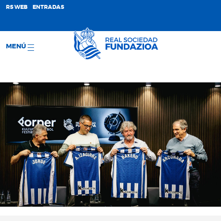
;
RS WEB
ENTRADAS
MENÚ