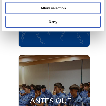
PROTEGIDO
Allow selection
Deny
Joko OK
Programa para prevenir las
situaciones de acoso y abuso en el
ámbito deportivo.
Más información
ANTES QUE