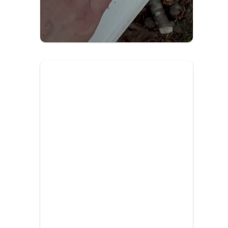
Bihotz Berdeak
Abrimos nuevos horizontes a jóvenes
que aman la naturaleza.
Más información
DEPORTE,
VALORES Y
DIVERSIÓN