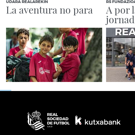
UDARA REALAREKIN
RS FUNDAZIO
Más información
La aventura no para
A por 
jornad