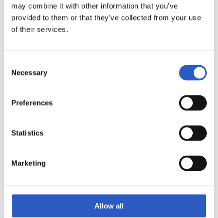
may combine it with other information that you’ve
provided to them or that they’ve collected from your use
of their services.
Consent
Necessary
Selection
Preferences
Hazi eta Hezi
Statistics
Trabajamos las habilidades sociales de
los alumnos en los centros educativos.
Marketing
Más información
AQUÍ
EL JUEGO
Allow all
ESTÁ