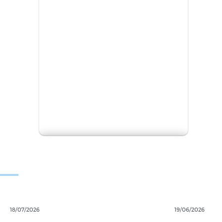
DEPORTE QUE
INSPIRA Y
SE QUEDA
Zabaldu begiak
eta bizi ametsak
Promovemos la continuidad deportiva
desde las experiencias personales.
18/07/2026
19/06/2026