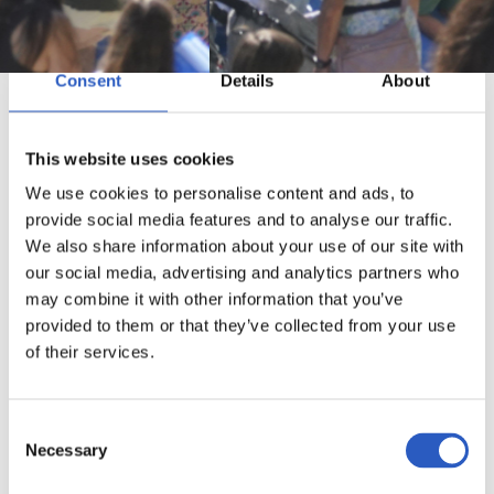
Consent
Details
About
This website uses cookies
Deporte, diversión y solidaridad. Son los tres elementos
We use cookies to personalise content and ads, to
esenciales de esta fiesta que el segundo domingo del mes de
provide social media features and to analyse our traffic.
junio de cada año reúne en Anoeta a miles de personas.
We also share information about your use of our site with
our social media, advertising and analytics partners who
Deporte, talleres, espectáculos, payasos, asociaciones y
may combine it with other information that you’ve
ongs, deporte adaptado. Se trata de una fiesta donde los y
provided to them or that they’ve collected from your use
las realzales tienen la oportunidad de vivir y conocer la
of their services.
Real Sociedad de otra manera.
Consent
Necessary
Selection