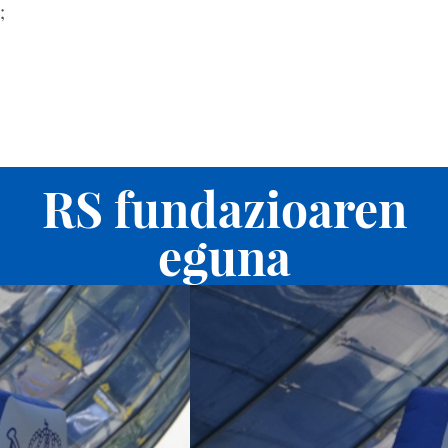
;
RS WEB
ENTRADAS
MENÚ
RS fundazioaren
eguna