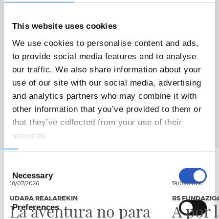
Nuestra fundación seguirá trabajando para retomar el
próximo curso esta especial celebración y fiesta de toda la
This website uses cookies
familia txuri urdin.
We use cookies to personalise content and ads,
to provide social media features and to analyse
our traffic. We also share information about your
use of our site with our social media, advertising
and analytics partners who may combine it with
other information that you’ve provided to them or
that they’ve collected from your use of their
services.
Consent
Necessary
Selection
18/07/2026
19/06/2026
UDARA REALAREKIN
RS FUNDAZIO
La aventura no para
A por 
Preferences