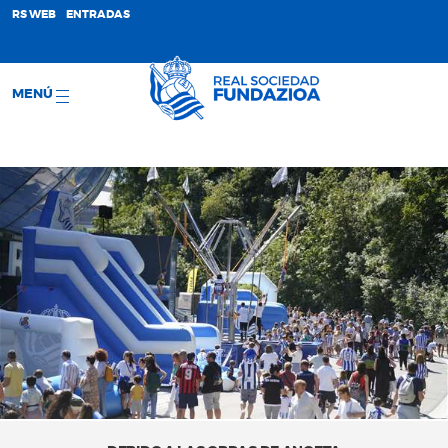
;
RS WEB
ENTRADAS
MENÚ