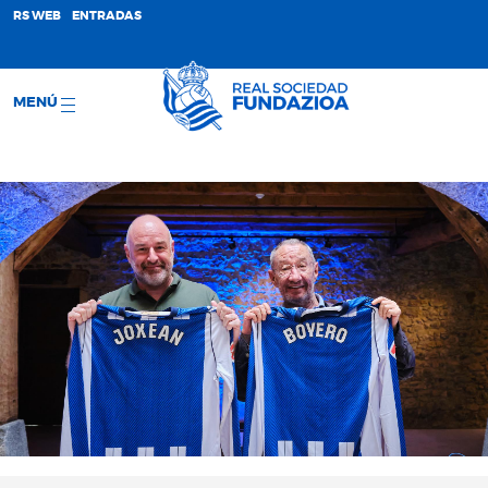
;
RS WEB
ENTRADAS
MENÚ