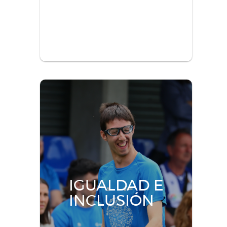
Medioambiente
Cuidamos de la naturaleza y
concienciamos para el futuro.
Descúbre los programas
IGUALDAD E
INCLUSIÓN