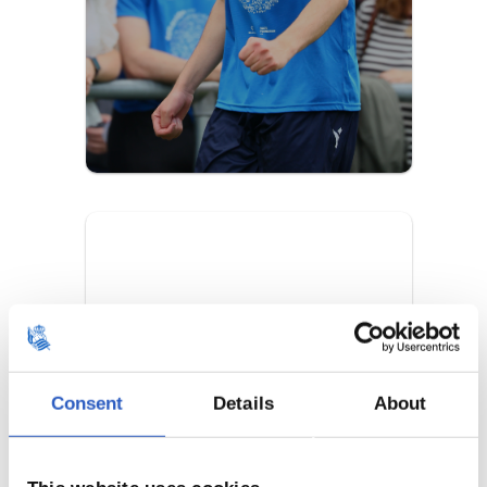
Igualdad e
inclusión
Reducimos barreras y creamos
oportunidades.
Descúbre los programas
Consent
Details
About
EDUCACIÓN