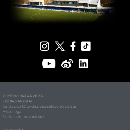
Teléfono
943 46 28 33
Fax
943 45 89 41
fundazioa@fundazioa.realsociedad.eus
Aviso legal
Política de privacidad