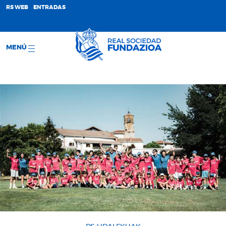
;
RS WEB
ENTRADAS
MENÚ