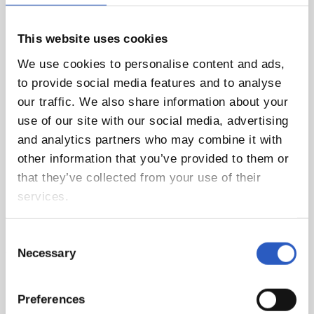
This website uses cookies
We use cookies to personalise content and ads,
to provide social media features and to analyse
our traffic. We also share information about your
use of our site with our social media, advertising
En caso de no querer que las imágenes en las que pueda aparecer Ud. o algún menor que esté bajo
and analytics partners who may combine it with
su tutela sean publicadas en los canales de comunicación oficiales del CLUB, por favor, háganoslo
other information that you’ve provided to them or
that they’ve collected from your use of their
saber en la siguiente dirección de correo electrónico, y procederemos a su inmediata retirada:
services.
pdcp.fundazioa@fundazioa.realsociedad.eus
.
La política de privacidad correspondiente se
encuentra en el siguiente enlace:
Consent
https://cdn.realsociedad.eus//Uploads/CntDetalles/466/1/6854ed99-6abd-49d1-bd6f-
Necessary
Selection
35be7d947b81.pdf
Preferences