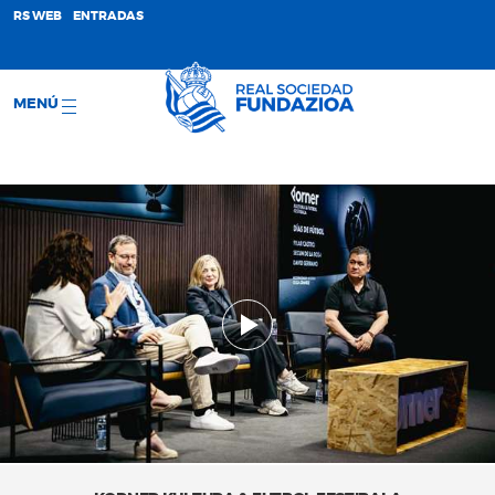
;
RS WEB
ENTRADAS
MENÚ