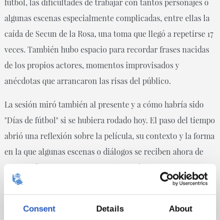
fútbol, las dificultades de trabajar con tantos personajes o
algunas escenas especialmente complicadas, entre ellas la
caída de Secun de la Rosa, una toma que llegó a repetirse 17
veces. También hubo espacio para recordar frases nacidas
de los propios actores, momentos improvisados y
anécdotas que arrancaron las risas del público.
La sesión miró también al presente y a cómo habría sido
"
Días de fútbol"
si se hubiera rodado hoy. El paso del tiempo
abrió una reflexión sobre la película, su contexto y la forma
en la que algunas escenas o diálogos se reciben ahora de
manera diferente. Entre nostalgia, análisis y muchas risas,
el encuentro sirvió para celebrar una historia que sigue
viva gracias a sus personajes, a sus frases y a la conexión
Consent
Details
About
que mantiene con varias generaciones de espectadores.