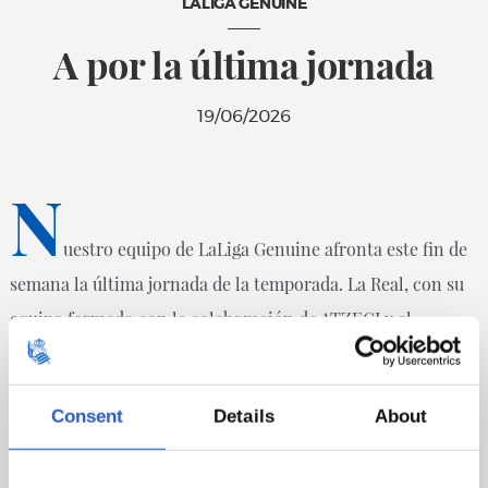
LALIGA GENUINE
A por la última jornada
19/06/2026
N
uestro equipo de LaLiga Genuine afronta este fin de
semana la última jornada de la temporada. La Real, con su
equipo formado con la colaboración de ATZEGI y el
patrocinio de CIE Automotive y SALTO Systems, ha partido
esta mañana desde Anoeta rumbo a la Ciudad de Fútbol de
Consent
Details
About
Las Rozas, lugar donde se celebrará la última jornada
correspondiente a la temporada 25-26. Los txuri urdin