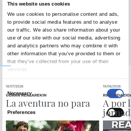
jugarán frente al Cartagena, Betis y Granada.
This website uses cookies
We use cookies to personalise content and ads,
to provide social media features and to analyse
our traffic. We also share information about your
use of our site with our social media, advertising
and analytics partners who may combine it with
other information that you’ve provided to them or
that they’ve collected from your use of their
services.
Consent
18/07/2026
19/06/2026
Necessary
Selection
UDARA REALAREKIN
RS FUNDAZIO
La aventura no para
A por 
jornad
Preferences