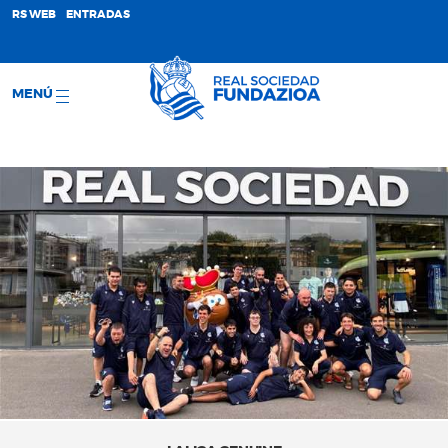
;
RS WEB
ENTRADAS
MENÚ