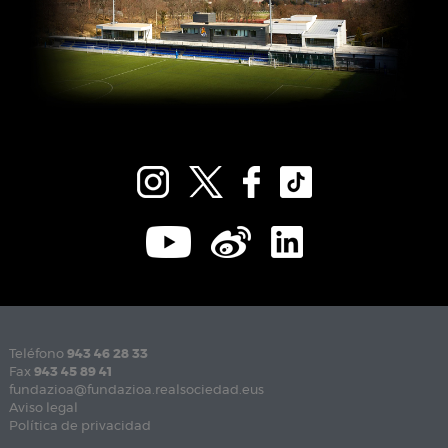
Teléfono
943 46 28 33
Fax
943 45 89 41
fundazioa@fundazioa.realsociedad.eus
Aviso legal
Política de privacidad