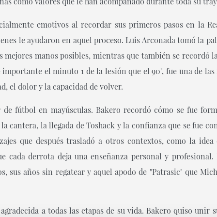
sonas como valores que le han acompañado durante toda su tray
almente emotivos al recordar sus primeros pasos en la Rea
ienes le ayudaron en aquel proceso. Luis Arconada tomó la pal
s mejores manos posibles, mientras que también se recordó la 
 importante el minuto 1 de la lesión que el 90", fue una de las
, el dolor y la capacidad de volver.
 de fútbol en mayúsculas. Bakero recordó cómo se fue for
 la cantera, la llegada de Toshack y la confianza que se fue c
zajes que después trasladó a otros contextos, como la idea
que cada derrota deja una enseñanza personal y profesional
os, sus años sin regatear y aquel apodo de "Patrasic" que Mic
gradecida a todas las etapas de su vida. Bakero quiso unir su