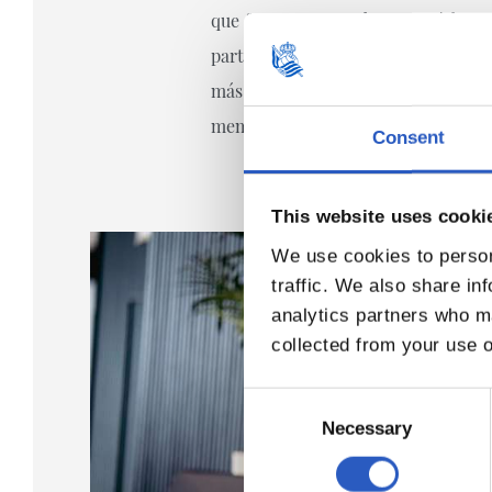
que fue encontrando en el fútbol, 
parte de todo lo que ha conseguido
más emotivo a una tarde que volvi
memoria compartida de una afición
Consent
This website uses cooki
We use cookies to person
traffic. We also share in
analytics partners who ma
collected from your use o
Consent
Selection
Necessary