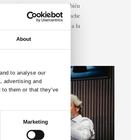
 gente de la Real se sienta también
cia Javier Expósito, puso el broche
erreno de juego, sino también a la
About
 and to analyse our
a, advertising and
 to them or that they’ve
Marketing