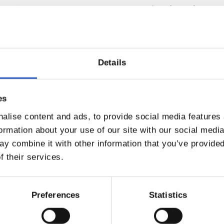
especialmente la Real y el Barça, y expresó su deseo de que la
 después. El cierre, con palabras de agradecimiento eterno ha
ó a demostrar que algunas historias no pertenecen solo al t
.
Details
es
alise content and ads, to provide social media features
formation about your use of our site with our social medi
y combine it with other information that you’ve provided
f their services.
Preferences
Statistics