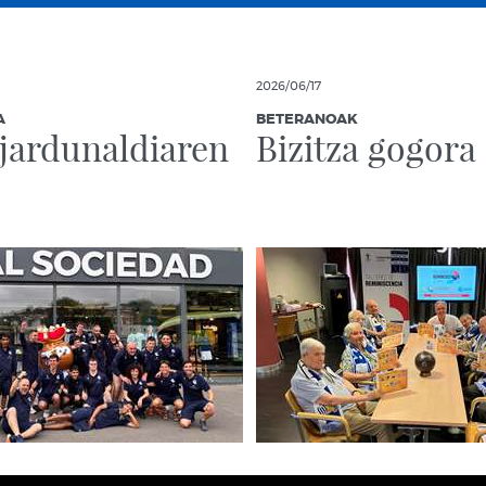
2026/06/17
A
BETERANOAK
jardunaldiaren
Bizitza gogora