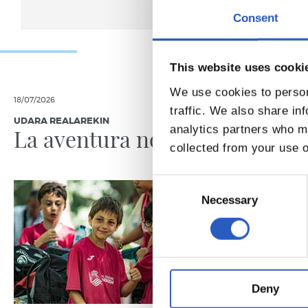
Consent
This website uses cooki
We use cookies to person
18/07/2026
19/06/2026
traffic. We also share in
UDARA REALAREKIN
RS FUNDAZIO
analytics partners who ma
La aventura no para
A por 
collected from your use o
jornad
Consent
Selection
Necessary
Deny