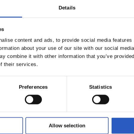
Details
es
alise content and ads, to provide social media features
17/06/2026
formation about your use of our site with our social medi
A
VETERANOS
y combine it with other information that you’ve provided
la última
Recordando vi
f their services.
a
Preferences
Statistics
Allow selection