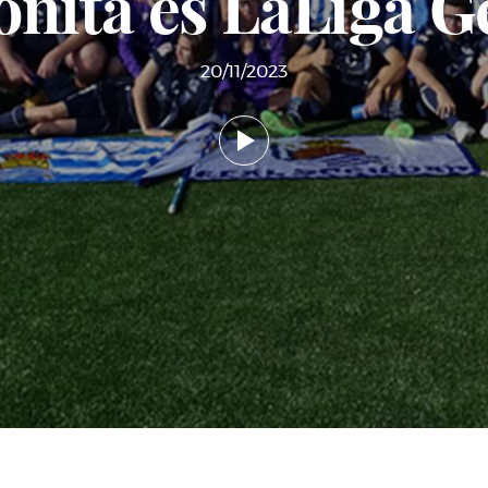
nita es LaLiga 
20/11/2023