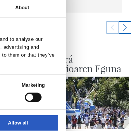
About
 and to analyse our
10/06/2026
a, advertising and
RS FUNDAZIOA
 to them or that they’ve
da
No habrá
Fundazioaren Eguna
Marketing
Allow all