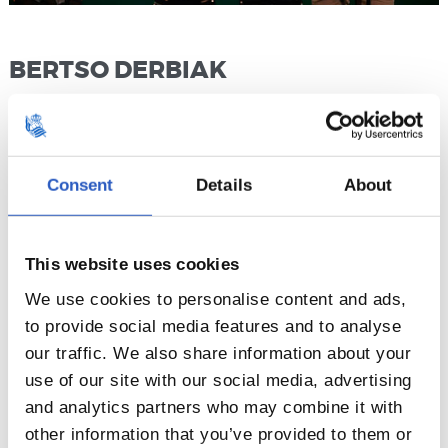
BERTSO DERBIAK
Los partidos entre la Real Sociedad y el Athletic de Bilbao
se viven con un ambiente muy especial. Para fomentar la
Consent
Details
About
sana camaradería, al tiempo que profundizamos en el
compromiso con el euskara y con la unión entre deporte y
cultura, el derby se ha extendido desde los jugadores y las
This website uses cookies
hinchadas a las improvisaciones de bertsolaris, con ‘Bertso
We use cookies to personalise content and ads,
Derbia’, todo un clásico con ambiente muy festivo.
to provide social media features and to analyse
our traffic. We also share information about your
use of our site with our social media, advertising
and analytics partners who may combine it with
other information that you’ve provided to them or