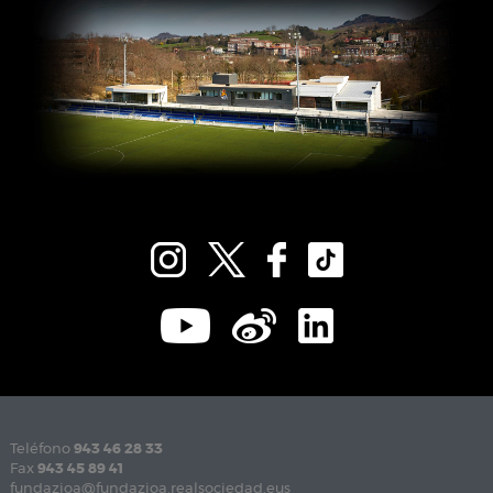
Teléfono
943 46 28 33
Fax
943 45 89 41
fundazioa@fundazioa.realsociedad.eus