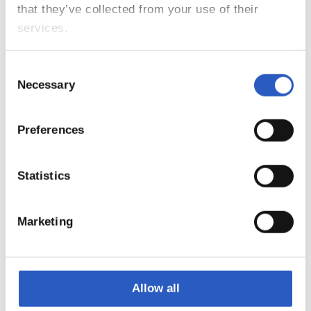
that they’ve collected from your use of their
services.
Consent
Necessary
Selection
Preferences
EXPOSICIONES
Statistics
Real Sociedad Fundazioa es parte activa en la organización
de varias exposiciones. Una de las más destacadas fue
Marketing
‘Ahotsak/Voces’, que con motivo de la capitalidad cultural
de San Sebastián en 2016, quiso expresar que la Real no
sólo es fútbol, sino también un punto de encuentro, y un
Allow all
factor de cohesión social de los guipuzcoanos y