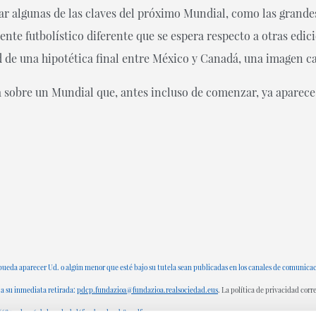
ar algunas de las claves del próximo Mundial, como las grandes
iente futbolístico diferente que se espera respecto a otras ed
d de una hipotética final entre México y Canadá, una imagen c
 sobre un Mundial que, antes incluso de comenzar, ya aparece 
pueda aparecer Ud. o algún menor que esté bajo su tutela sean publicadas en los canales de comunicaci
 a su inmediata retirada:
pdcp.fundazioa@fundazioa.realsociedad.eus
. La política de privacidad cor
/1/6854ed99-6abd-49d1-bd6f-35be7d947b81.pdf