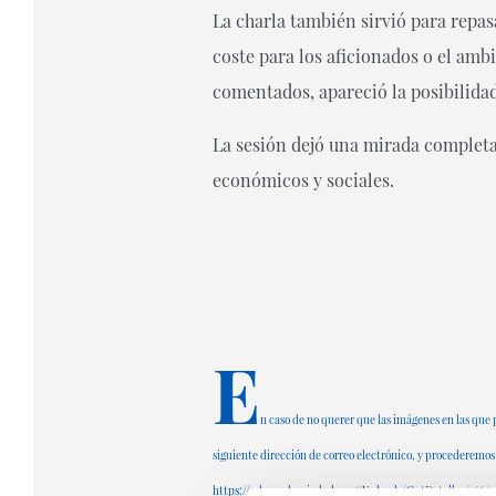
La charla también sirvió para repas
coste para los aficionados o el amb
comentados, apareció la posibilida
La sesión dejó una mirada completa
económicos y sociales.
E
n caso de no querer que las imágenes en las que 
siguiente dirección de correo electrónico, y procederemos
https://cdn.realsociedad.eus//Uploads/CntDetalles/466