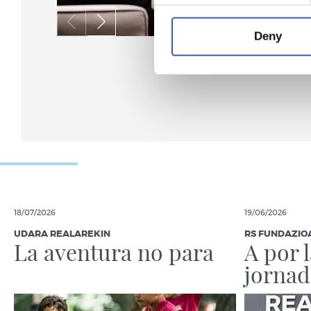
Deny
18/07/2026
19/06/2026
UDARA REALAREKIN
RS FUNDAZIO
La aventura no para
A por 
jornad