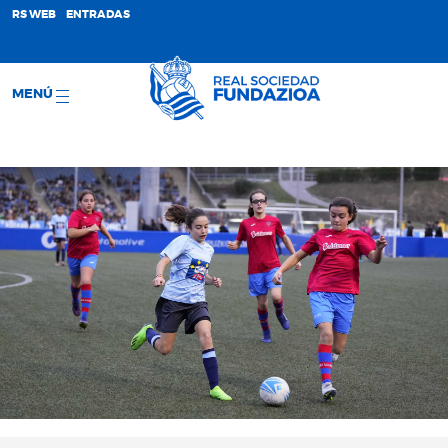
;
RS WEB
ENTRADAS
MENÚ