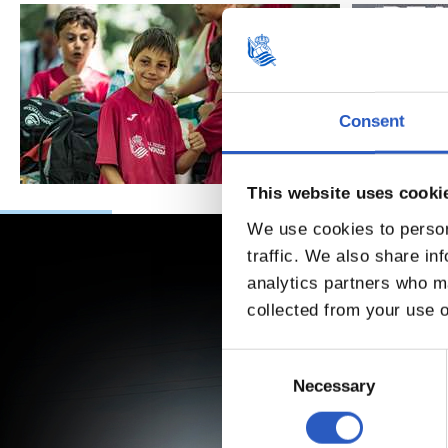
Consent
This website uses cooki
We use cookies to person
traffic. We also share in
analytics partners who ma
collected from your use o
Consent
Selection
Necessary