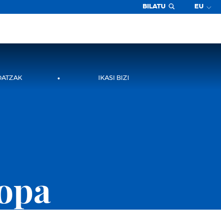
BILATU
EU
DATZAK
IKASI BIZI
opa