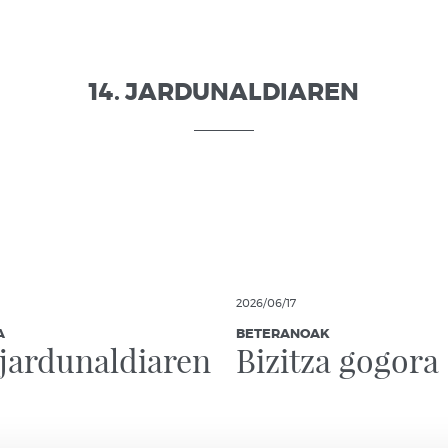
14. JARDUNALDIAREN
2026/06/17
A
BETERANOAK
jardunaldiaren
Bizitza gogora