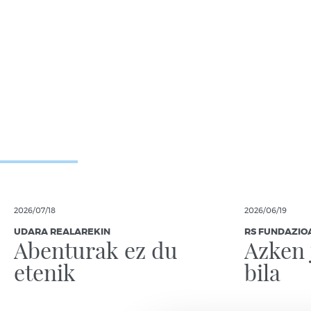
2026/07/18
2026/06/19
UDARA REALAREKIN
RS FUNDAZIO
Abenturak ez du
Azken 
etenik
bila