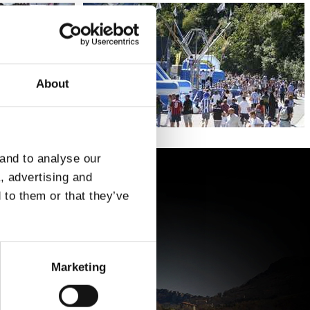
About
 and to analyse our
a, advertising and
 to them or that they’ve
Marketing