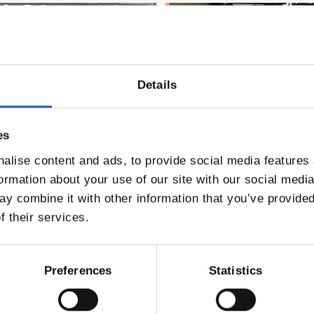
Details
es
alise content and ads, to provide social media features
formation about your use of our site with our social medi
y combine it with other information that you’ve provided
f their services.
Preferences
Statistics