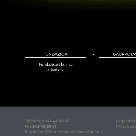
FUNDAZIOA
GAURKOTA
Fundazioari buruz
Aliantzak
Telefonoa
943 46 28 33
Lege ohar
Fax
943 45 89 41
Pribatutas
fundazioa@fundazioa.realsociedad.eus