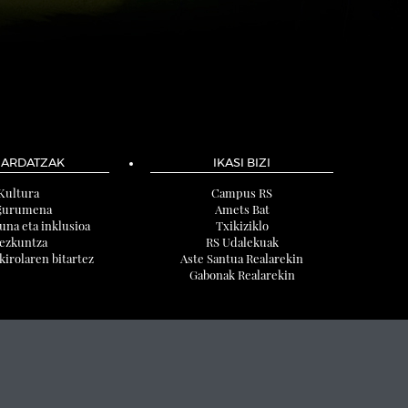
-ARDATZAK
IKASI BIZI
Kultura
Campus RS
gurumena
Amets Bat
una eta inklusioa
Txikiziklo
ezkuntza
RS Udalekuak
kirolaren bitartez
Aste Santua Realarekin
Gabonak Realarekin