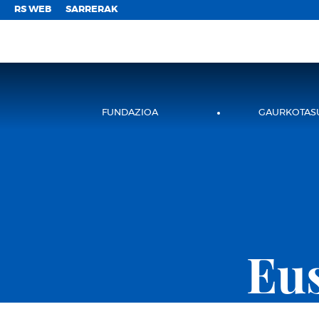
;
RS WEB
SARRERAK
FUNDAZIOA
GAURKOTAS
Eu