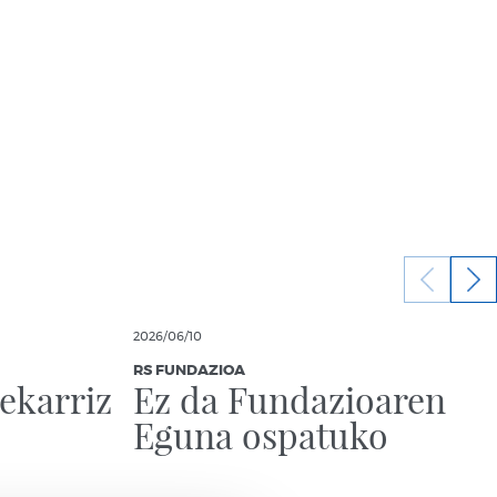
2026/06/10
RS FUNDAZIOA
 ekarriz
Ez da Fundazioaren
Eguna ospatuko