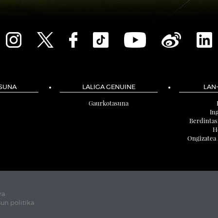
SUNA
LALIGA GENUINE
LAN
Gaurkotasuna
In
Berdintas
H
Ongizatea 
ra
un politika