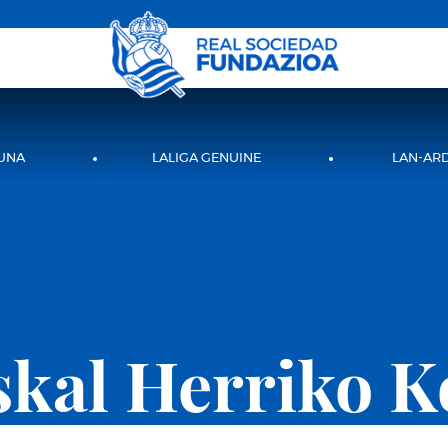
UNA
LALIGA GENUINE
LAN-AR
skal Herriko K