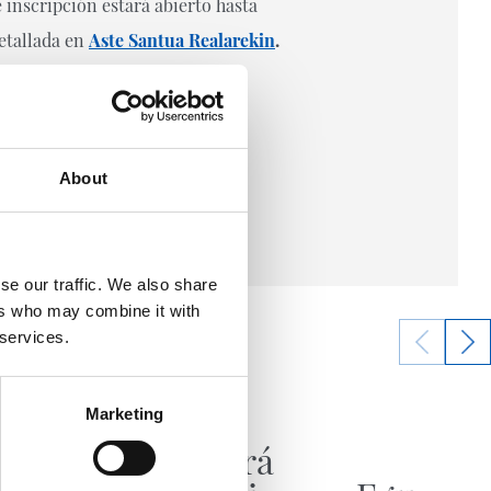
 inscripción estará abierto hasta
detallada en
Aste Santua Realarekin
.
About
se our traffic. We also share
ers who may combine it with
 services.
10/06/2026
Marketing
RS FUNDAZIOA
da
No habrá