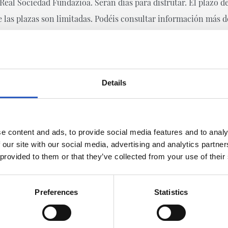
eal Sociedad Fundazioa. Serán días para disfrutar. El plazo de
e las plazas son limitadas. Podéis consultar información más 
Details
e content and ads, to provide social media features and to analy
 our site with our social media, advertising and analytics partn
 provided to them or that they’ve collected from your use of their
17/06/2026
Preferences
Statistics
A
VETERANOS
la última
Recordando vi