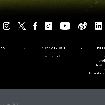
DAD
LALIGA GENUINE
EJES
Actualidad
Med
Iguald
E
Bienestar a
l
e privacidad