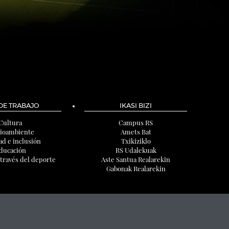
 DE TRABAJO
IKASI BIZI
Cultura
Campus RS
ioambiente
Amets Bat
ad e inclusión
Txikiziklo
ducación
RS Udalekuak
 través del deporte
Aste Santua Realarekin
Gabonak Realarekin