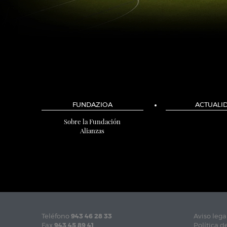
FUNDAZIOA
ACTUALI
Sobre la Fundación
Alianzas
Teléfono
943 46 28 33
Aviso lega
Fax
943 45 89 41
Política d