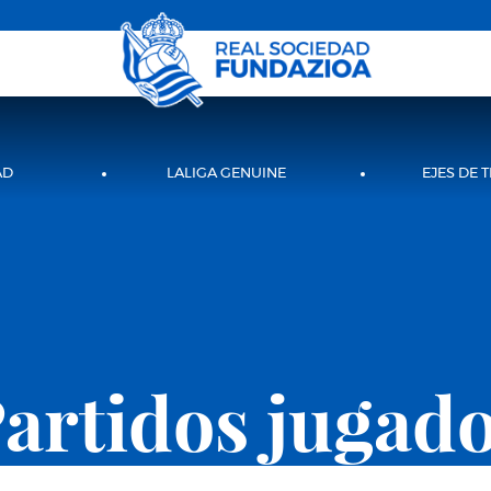
AD
LALIGA GENUINE
EJES DE 
artidos jugad