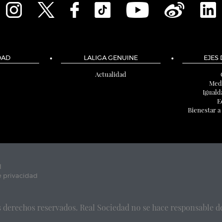
DAD
LALIGA GENUINE
EJES
Actualidad
Med
Iguald
E
Bienestar a
l
e privacidad
 derechos reservados. Real Sociedad no se hace responsable de