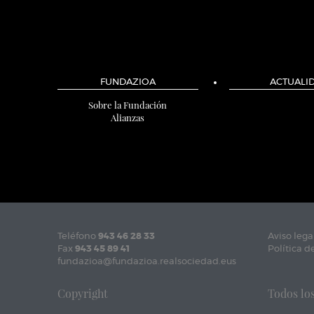
FUNDAZIOA
ACTUALI
Sobre la Fundación
Alianzas
Teléfono
943 46 28 33
Aviso lega
Fax
943 45 89 41
Política d
fundazioa@fundazioa.realsociedad.eus
Copyright
Todos los