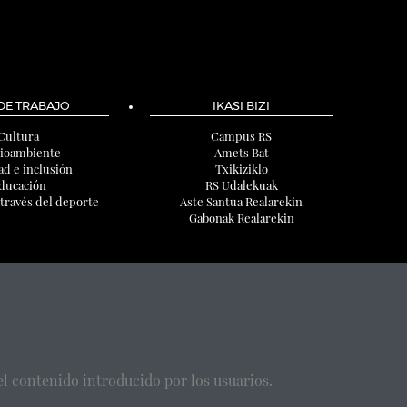
 DE TRABAJO
IKASI BIZI
Cultura
Campus RS
ioambiente
Amets Bat
ad e inclusión
Txikiziklo
ducación
RS Udalekuak
 través del deporte
Aste Santua Realarekin
Gabonak Realarekin
l contenido introducido por los usuarios.