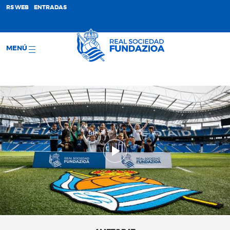
;
RS WEB
ENTRADAS
MENÚ