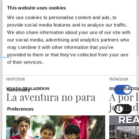
This website uses cookies
We use cookies to personalise content and ads, to
provide social media features and to analyse our traffic.
We also share information about your use of our site with
our social media, advertising and analytics partners who
may combine it with other information that you’ve
provided to them or that they’ve collected from your use
of their services.
18/07/2026
19/06/2026
Consent
UDARA REALAREKIN
RS FUNDAZIO
Necessary
Selection
La aventura no para
A por 
jornad
Preferences
Statistics