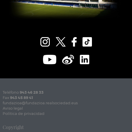
Teléfono
943 46 28 33
Fax
943 45 89 41
fundazioa@fundazioa.realsociedad.eus
Aviso legal
Política de privacidad
Copyright