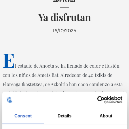
AMETS BAT
Ya disfrutan
16/10/2025
E
l estadio de Anoeta se ha llenado de color e ilusión
con los niños de Amets Bat. Alrededor de 40 txikis de
Floreaga Ikastetxea, de Azkoitia han dado comienzo a esta
actividad educativa, social y deportiva organizada por Real
Sociedad Fundazioa gracias a la cual han podido vivir un
día inolvidable.
Consent
Details
About