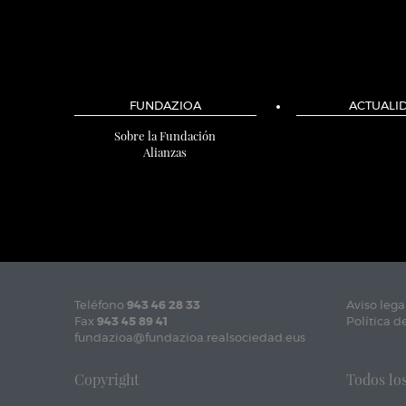
FUNDAZIOA
ACTUALI
Sobre la Fundación
Alianzas
Teléfono
943 46 28 33
Aviso lega
Fax
943 45 89 41
Política d
fundazioa@fundazioa.realsociedad.eus
Copyright
Todos los