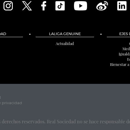
DAD
LALIGA GENUINE
EJES
Actualidad
Med
Iguald
E
Bienestar a
l
e privacidad
 derechos reservados. Real Sociedad no se hace responsable de