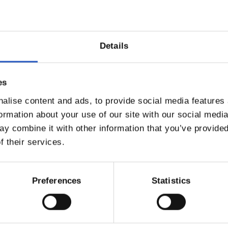
Details
es
alise content and ads, to provide social media features
formation about your use of our site with our social medi
y combine it with other information that you’ve provided
17/06/2026
f their services.
A
VETERANOS
la última
Recordando vi
a
Preferences
Statistics