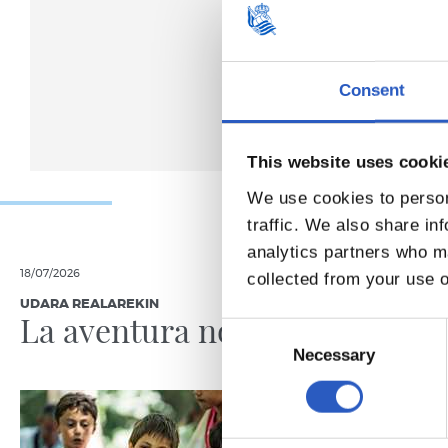
Consent
This website uses cooki
We use cookies to person
traffic. We also share in
analytics partners who ma
18/07/2026
19/06/2026
collected from your use o
UDARA REALAREKIN
RS FUNDAZIO
La aventura no para
A por 
Consent
jornad
Selection
Necessary