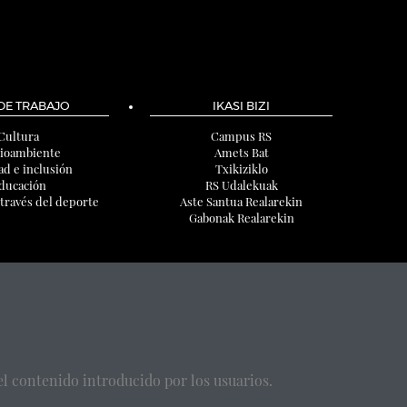
 DE TRABAJO
IKASI BIZI
Cultura
Campus RS
ioambiente
Amets Bat
ad e inclusión
Txikiziklo
ducación
RS Udalekuak
 través del deporte
Aste Santua Realarekin
Gabonak Realarekin
l contenido introducido por los usuarios.