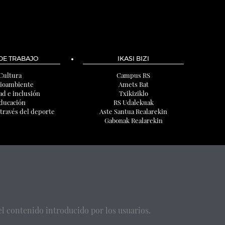
 DE TRABAJO
IKASI BIZI
Cultura
Campus RS
ioambiente
Amets Bat
ad e inclusión
Txikiziklo
ducación
RS Udalekuak
 través del deporte
Aste Santua Realarekin
Gabonak Realarekin
l contenido introducido por los usuarios.