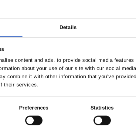
Details
es
alise content and ads, to provide social media features
formation about your use of our site with our social medi
y combine it with other information that you’ve provided
17/06/2026
f their services.
A
VETERANOS
la última
Recordando vi
a
Preferences
Statistics