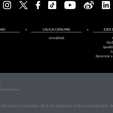
DAD
LALIGA GENUINE
EJES
Actualidad
Med
Iguald
E
Bienestar a
l
e privacidad
 derechos reservados. Real Sociedad no se hace responsable de