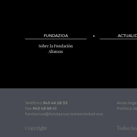
FUNDAZIOA
ACTUALI
Sobre la Fundación
Alianzas
Teléfono
943 46 28 33
Aviso lega
Fax
943 45 89 41
Política d
fundazioa@fundazioa.realsociedad.eus
Copyright
Todos los