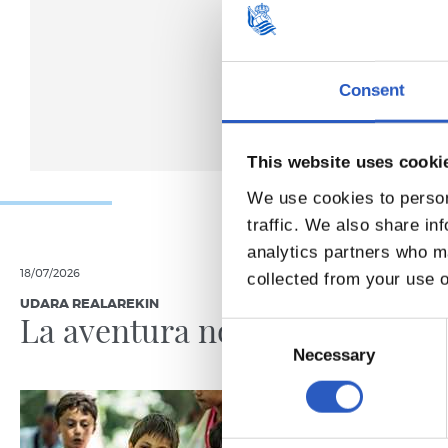
Consent
This website uses cooki
We use cookies to person
traffic. We also share in
analytics partners who ma
18/07/2026
19/06/2026
collected from your use o
UDARA REALAREKIN
RS FUNDAZIO
La aventura no para
A por 
Consent
jornad
Selection
Necessary