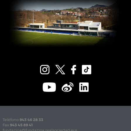
Teléfono
943 46 28 33
Fax
943 45 89 41
fundazioa@fundazioa.realsociedad.eus