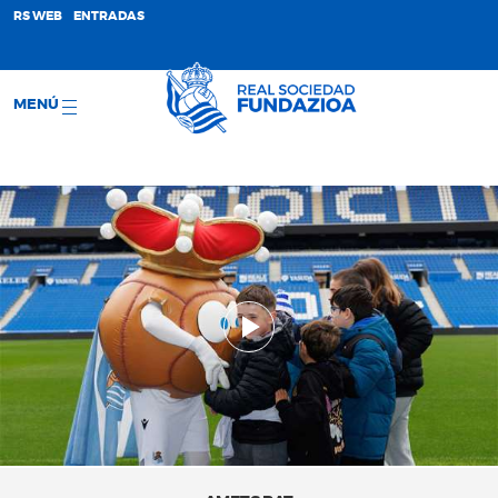
;
RS WEB
ENTRADAS
MENÚ