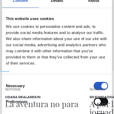
Consent
Details
About
deporte en el Polideportivo Gasca, acaban la jornada
visitando Chillida Leku o el Aquarium de Donostia.
This website uses cookies
We use cookies to personalise content and ads, to
provide social media features and to analyse our traffic.
We also share information about your use of our site with
our social media, advertising and analytics partners who
may combine it with other information that you’ve
provided to them or that they’ve collected from your use
of their services.
Consent
Necessary
Selection
18/07/2026
19/06/2026
UDARA REALAREKIN
RS FUNDAZIO
La aventura no para
A por 
Preferences
jornad