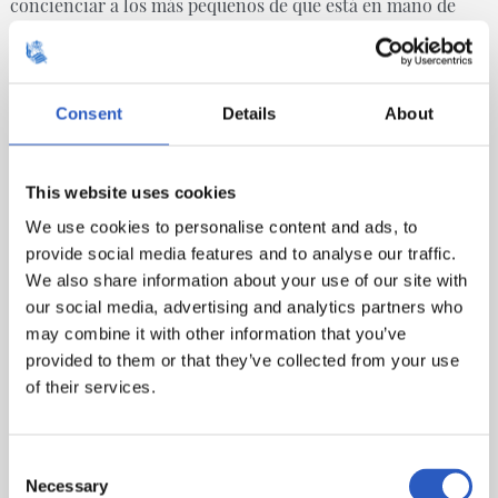
concienciar a los más pequeños de que está en mano de
todos ayudar a paliar el cambio climático y salvar nuestros
mares y océanos. A pesar de tratarse de un año complicado,
Real Sociedad Fundazioa ha conseguido celebrar diferentes
Consent
Details
About
sesiones con centros educativos de Gipuzkoa llegando a
más de 800 niños y niñas. El broche final se ha puesto esta
This website uses cookies
semana con el evento celebrado en Rentería con el objetivo
We use cookies to personalise content and ads, to
de seguir creciendo año a año y continuar sensibilizando
provide social media features and to analyse our traffic.
We also share information about your use of our site with
acerca de la importancia del cuidado del mar.
our social media, advertising and analytics partners who
may combine it with other information that you’ve
provided to them or that they’ve collected from your use
of their services.
Consent
Necessary
Selection