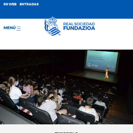
;
RS WEB
ENTRADAS
MENÚ