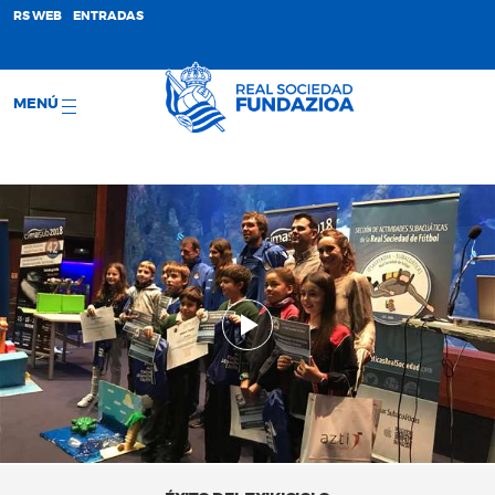
;
RS WEB
ENTRADAS
MENÚ