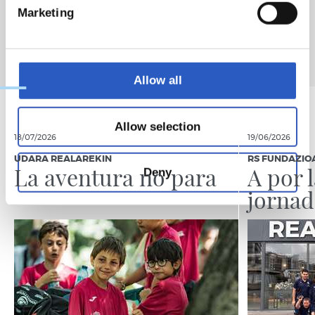
Marketing
Allow all
Allow selection
18/07/2026
19/06/2026
UDARA REALAREKIN
RS FUNDAZIO
La aventura no para
A por 
Deny
jornad