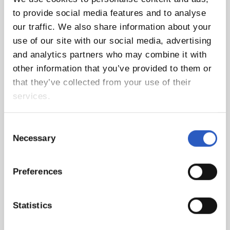
Sebastián (CIMASUB 2018). El jueves empezó esta nueva
to provide social media features and to analyse
edición y durante tres días se han proyectado trabajos de
our traffic. We also share information about your
grandísima calidad dando a conocer diferentes fondos
use of our site with our social media, advertising
marinos de todo el mundo mediante la presentación de
and analytics partners who may combine it with
varios cortometrajes.
other information that you’ve provided to them or
that they’ve collected from your use of their
services.
Consent
Necessary
Selection
Preferences
Statistics