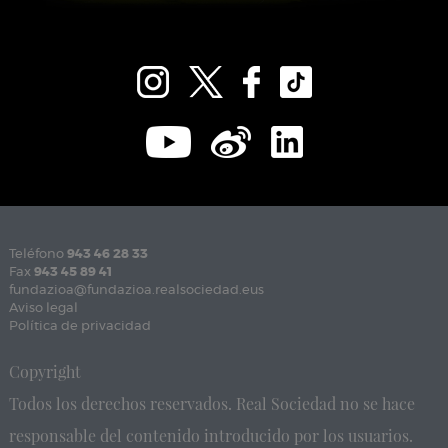
Teléfono
943 46 28 33
Fax
943 45 89 41
fundazioa@fundazioa.realsociedad.eus
Aviso legal
Política de privacidad
Copyright
Todos los derechos reservados. Real Sociedad no se hace
responsable del contenido introducido por los usuarios.