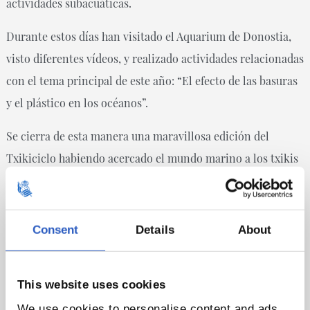
actividades subacuáticas.
Durante estos días han visitado el Aquarium de Donostia,
visto diferentes vídeos, y realizado actividades relacionadas
con el tema principal de este año: “El efecto de las basuras
y el plástico en los océanos”.
Se cierra de esta manera una maravillosa edición del
Txikiciclo habiendo acercado el mundo marino a los txikis
y concienciándoles de que hay que protegerlo. Serán ellos
los que lo cuiden en un futuro cercano.
Consent
Details
About
Final del CIMASUB 2018
Por otro lado, ayer se puso fin a la 42. edición del Ciclo
This website uses cookies
Internacional de Cine Submarino de Donostia - San
We use cookies to personalise content and ads,