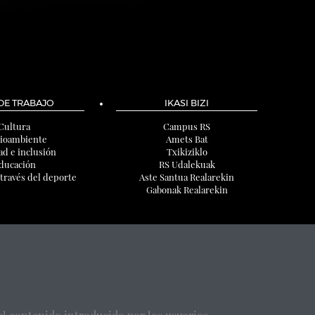
 DE TRABAJO
IKASI BIZI
Cultura
Campus RS
ioambiente
Amets Bat
ad e inclusión
Txikiziklo
ducación
RS Udalekuak
 través del deporte
Aste Santua Realarekin
Gabonak Realarekin