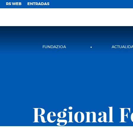
;
RS WEB
ENTRADAS
FUNDAZIOA
ACTUALID
Regional F