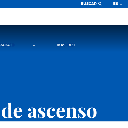
BUSCAR
ES
TRABAJO
IKASI BIZI
 de ascenso