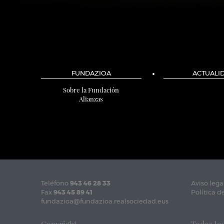
FUNDAZIOA
ACTUALI
Sobre la Fundación
Alianzas
Teléfono
943 46 28 33
Aviso lega
Fax
943 45 89 41
Política d
fundazioa@fundazioa.realsociedad.eus