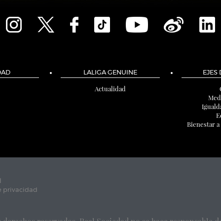
DAD
LALIGA GENUINE
EJES
Actualidad
Med
Iguald
E
Bienestar a
l
e privacidad