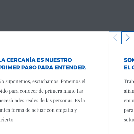
LA CERCANÍA ES NUESTRO
SO
PRIMER PASO PARA ENTENDER.
EL 
No suponemos, escuchamos. Ponemos el
Trab
oído para conocer de primera mano las
alia
necesidades reales de las personas. Es la
empr
única forma de actuar con empatía y
para
acierto.
solu