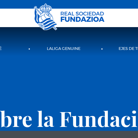
É
LALIGA GENUINE
EJES DE 
bre la Fundac