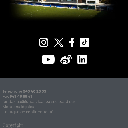
Téléphone
943 46 28 33
Fax
943 45 89 41
fundazioa@fundazioa.realsociedad.eus
Mentions légales
Politique de confidentialité
Copyright