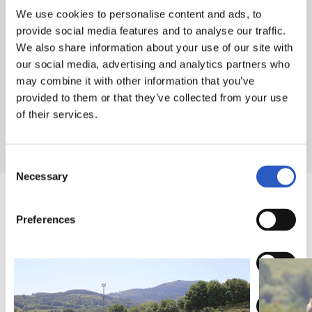
Entrenadores y monitores titulados y con gran
We use cookies to personalise content and ads, to
experiencia.
provide social media features and to analyse our traffic.
Autobús de Anoeta a Zubieta directo (ida y
We also share information about your use of our site with
vuelta).
our social media, advertising and analytics partners who
Los niños y niñas tienen que llevar su propia
may combine it with other information that you’ve
ropa de entrenamiento (preferentemente de la
provided to them or that they’ve collected from your use
Real Sociedad).
of their services.
Consent
Necessary
Selection
GALERIE
Preferences
Statistics
Marketing