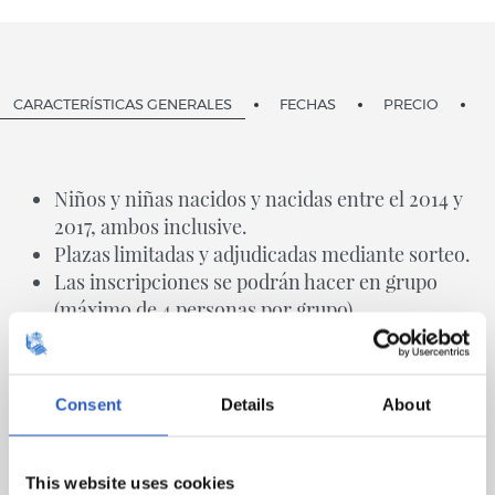
CARACTERÍSTICAS GENERALES
FECHAS
PRECIO
Niños y niñas nacidos y nacidas entre el 2014 y
2017, ambos inclusive.
Plazas limitadas y adjudicadas mediante sorteo.
Las inscripciones se podrán hacer en grupo
(máximo de 4 personas por grupo).
Horario de 9:00h. a 14:00h.
Categorías mixtas.
Grupos por edades.
Consent
Details
About
Grupo específico de porteros.
Metodología RS.
Multideporte.
This website uses cookies