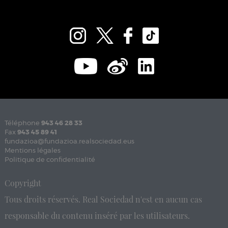
Téléphone
943 46 28 33
Fax
943 45 89 41
fundazioa@fundazioa.realsociedad.eus
Mentions légales
Politique de confidentialité
Copyright
Tous droits réservés. Real Sociedad n'est en aucun cas
responsable du contenu inséré par les utilisateurs.