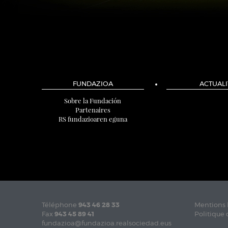
FUNDAZIOA
ACTUALI
Sobre la Fundación
Partenaires
RS fundazioaren eguna
Téléphone
943 46 28 33
Mentions 
Fax
943 45 89 41
Politique 
fundazioa@fundazioa.realsociedad.eus