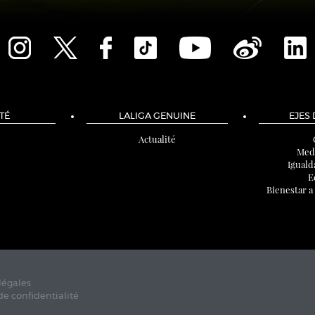
TÉ
LALIGA GENUINE
EJES
Actualité
Med
Iguald
E
Bienestar a
légales
de confidentialité