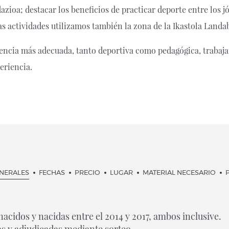
zioa; destacar los beneficios de practicar deporte entre los jó
tas actividades utilizamos también la zona de la Ikastola Landab
riencia más adecuada, tanto deportiva como pedagógica, traba
eriencia.
ENERALES
FECHAS
PRECIO
LUGAR
MATERIAL NECESARIO
nacidos y nacidas entre el 2014 y 2017, ambos inclusive.
as y adjudicadas mediante sorteo.