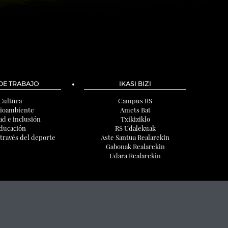
 DE TRABAJO
IKASI BIZI
Cultura
Campus RS
ioambiente
Amets Bat
ad e inclusión
Txikiziklo
ducación
RS Udalekuak
 través del deporte
Aste Santua Realarekin
Gabonak Realarekin
Udara Realarekin