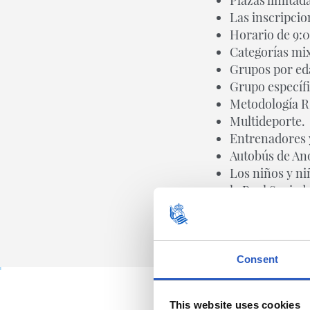
Las inscripcio
Horario de 9:0
Categorías mix
Grupos por ed
Grupo específi
Metodología R
Multideporte.
Entrenadores y
Autobús de Anoe
Los niños y ni
la Real Socied
Consent
This website uses cookies