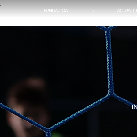
;
RS WEB
BILLETTERIE
HOSPITALITY
ÉVÉNEMENTS
FUNDAZIOA
ACTUALIT
I