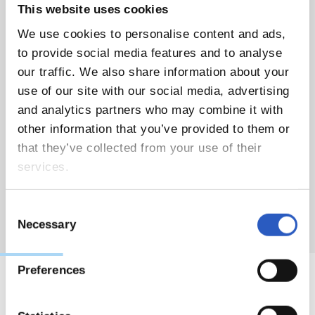
This website uses cookies
Horario de 9:00h. a 14:00h (recepción desde
8:30).
We use cookies to personalise content and ads,
Categorías mixtas.
to provide social media features and to analyse
Grupos por edades.
our traffic. We also share information about your
Multideporte.
use of our site with our social media, advertising
Entrenadores y monitores titulados y con gran
and analytics partners who may combine it with
experiencia.
other information that you’ve provided to them or
No habrá servicio de autobús.
that they’ve collected from your use of their
Los niños y niñas tienen que llevar su propia
services.
ropa de entrenamiento (preferentemente de la
Real Sociedad).
Consent
Necessary
Selection
Preferences
GALERIE