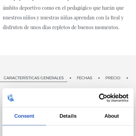
ámbito deportivo como en el pedagógico que harán que
nuestros niños y nuestras niñas aprendan con la Real y
disfruten de unos días repletos de buenos momentos.
CARACTERÍSTICAS GENERALES
FECHAS
PRECIO
Niños y niñas nacidos y nacidas entre el 2010 y
2015, ambos inclusive.
Consent
Details
About
Plazas limitadas y adjudicadas mediante sorteo.
Las inscripciones se podrán hacer en grupo
(máximo de 4 personas por grupo).