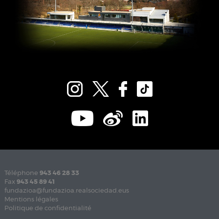
Téléphone
943 46 28 33
Fax
943 45 89 41
fundazioa@fundazioa.realsociedad.eus
Mentions légales
Politique de confidentialité