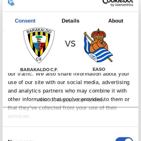
·
JOURNÉE DE COMPÉTITION 16
03/01/2027
·
00:00
·
LASESARRE
Consent
Details
About
vs
This website uses cookies
We use cookies to personalise content and ads,
to provide social media features and to analyse
EASO
BARAKALDO C.F.
our traffic. We also share information about your
use of our site with our social media, advertising
and analytics partners who may combine it with
other information that you’ve provided to them or
VOIR JOURNÉE DE COMPÉTITION
that they’ve collected from your use of their
services.
Consent
·
JOURNÉE DE COMPÉTITION 17