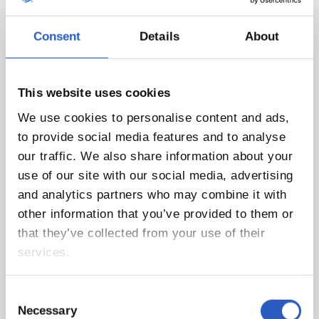
descubrimiento y conexión con la naturaleza. Estos
Consent
Details
About
resultados refuerzan el valor del proyecto y su impacto
positivo en la calidad de vida de nuestros mayores.
This website uses cookies
El pasado martes la sesión tuvo lugar en el centro
Lamouruos de Matia, en Donostia, donde los participantes
We use cookies to personalise content and ads,
to provide social media features and to analyse
pudieron disfrutar de la experiencia. El objetivo es ampliar
our traffic. We also share information about your
y reforzar esta iniciativa en los próximos años, llevando la
use of our site with our social media, advertising
magia de los océanos a más centros y alcanzando a un
and analytics partners who may combine it with
mayor número de usuarios. Este compromiso es un paso
other information that you’ve provided to them or
más hacia la inclusión y la sensibilización ambiental,
that they’ve collected from your use of their
services.
destacando la importancia de conectar con todos los
sectores de nuestra sociedad, especialmente con quienes
Consent
han sido pilares de nuestras comunidades.
Necessary
Selection