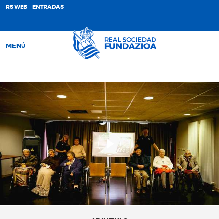
;
RS WEB
ENTRADAS
MENÚ