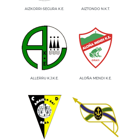
AIZKORRI-SEGURA K.E.
AIZTONDO N.K.T.
ALLERRU K.J.K.E.
ALOÑA MENDI K.E.