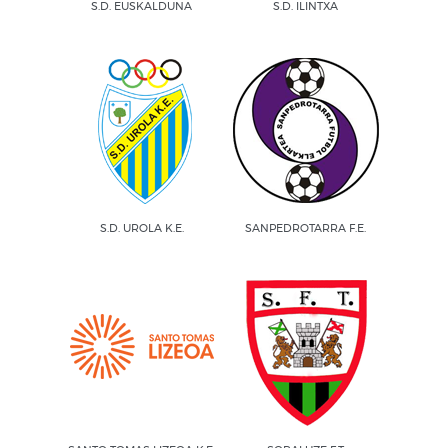
S.D. EUSKALDUNA
S.D. ILINTXA
S.D. UROLA K.E.
SANPEDROTARRA F.E.