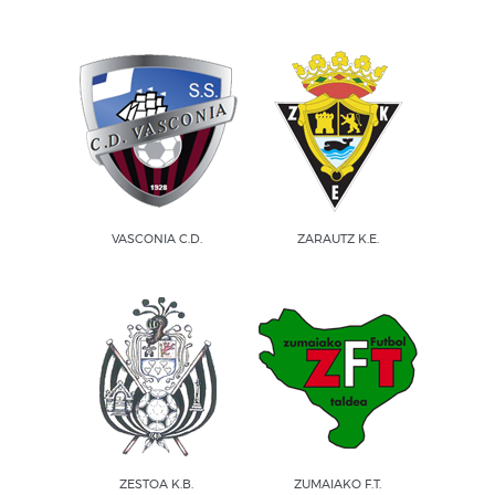
VASCONIA C.D.
ZARAUTZ K.E.
ZESTOA K.B.
ZUMAIAKO F.T.