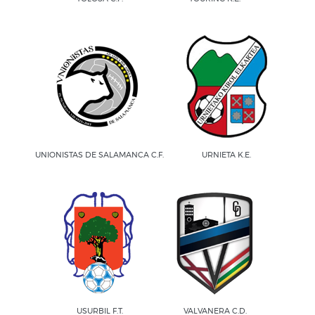
UNIONISTAS DE SALAMANCA C.F.
URNIETA K.E.
USURBIL F.T.
VALVANERA C.D.