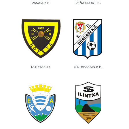
PASAIA K.E.
PEÑA SPORT FC
ROTETA C.D.
S.D. BEASAIN K.E.