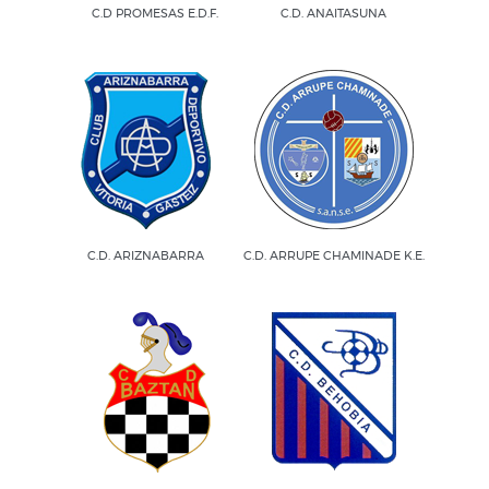
C.D PROMESAS E.D.F.
C.D. ANAITASUNA
C.D. ARIZNABARRA
C.D. ARRUPE CHAMINADE K.E.