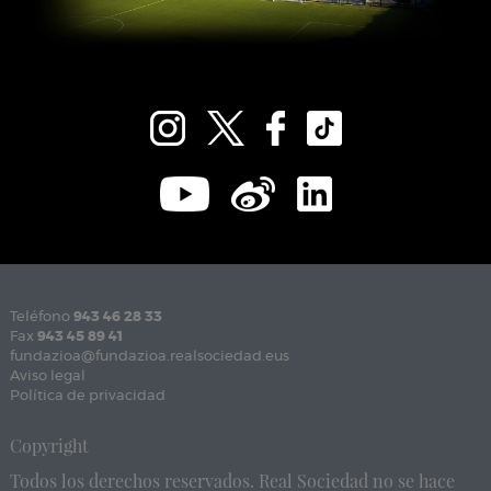
Teléfono
943 46 28 33
Fax
943 45 89 41
fundazioa@fundazioa.realsociedad.eus
Aviso legal
Política de privacidad
Copyright
Todos los derechos reservados. Real Sociedad no se hace