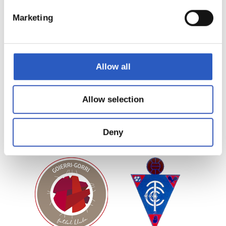
Marketing
EIBARTARRAK F.T.
EKINTZA K.E.
Allow all
Allow selection
Deny
GENETS ANGLET
GETARIAKO KETA F.T.