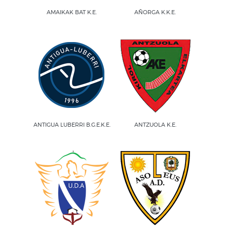
AMAIKAK BAT K.E.
AÑORGA K.K.E.
ANTIGUA LUBERRI B.G.E.K.E.
ANTZUOLA K.E.