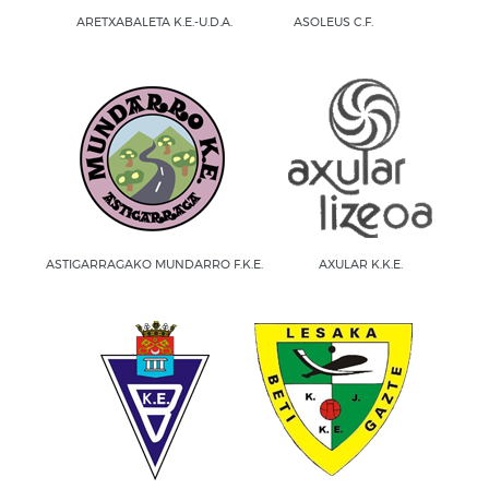
ARETXABALETA K.E.-U.D.A.
ASOLEUS C.F.
ASTIGARRAGAKO MUNDARRO F.K.E.
AXULAR K.K.E.