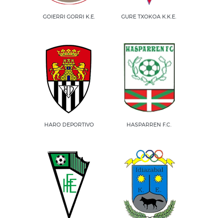
GOIERRI GORRI K.E.
GURE TXOKOA K.K.E.
HARO DEPORTIVO
HASPARREN F.C.