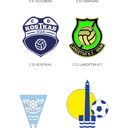
C.D. ELGOIBAR
C.D. HERNANI
C.D. KOSTKAS
C.D. LANDETXA K.T.