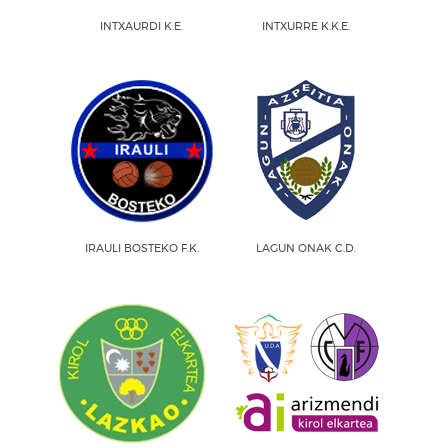
INTXAURDI K.E.
INTXURRE K.K.E.
IRAULI BOSTEKO F.K.
LAGUN ONAK C.D.