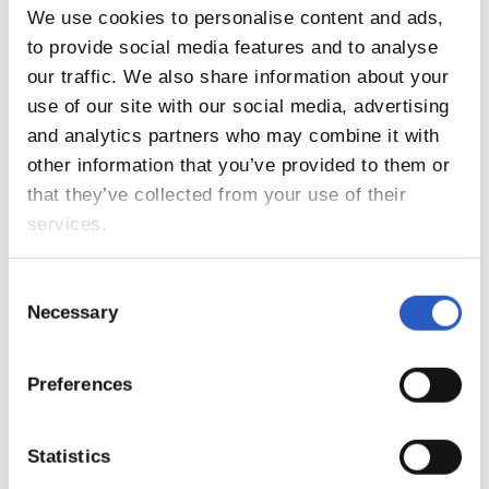
We use cookies to personalise content and ads,
to provide social media features and to analyse
DANENA K.E.
DEUSTO DONOSTIA F.T.
our traffic. We also share information about your
use of our site with our social media, advertising
and analytics partners who may combine it with
other information that you’ve provided to them or
that they’ve collected from your use of their
services.
Consent
E.D.F. ARNEDO
E.F. LARDERO
Necessary
Selection
Preferences
Statistics