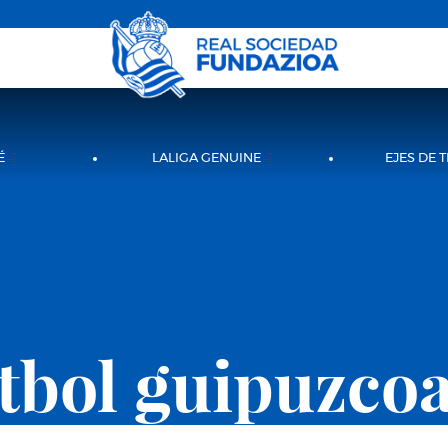
É
LALIGA GENUINE
EJES DE 
tbol guipuzco