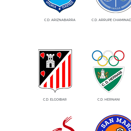
C.D. ARIZNABARRA
C.D. ARRUPE CHAMINADE
C.D. ELGOIBAR
C.D. HERNANI