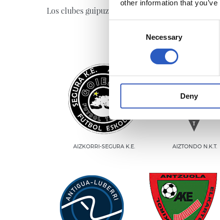
other information that you’ve
Los clubes guipuzcoanos trabajamos en red. Un p
Consent
Necessary
Selection
Deny
AIZKORRI-SEGURA K.E.
AIZTONDO N.K.T.