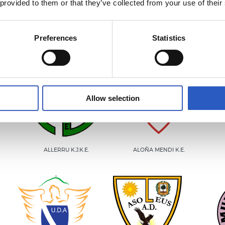
 provided to them or that they’ve collected from your use of their
royecto liderado por Real Sociedad Fundazioa, con la ayuda de
Guipuzcoana de Fútbol, que ya cuenta con 96 clubes.
Preferences
Statistics
Allow selection
ALLERRU K.J.K.E.
ALOÑA MENDI K.E.