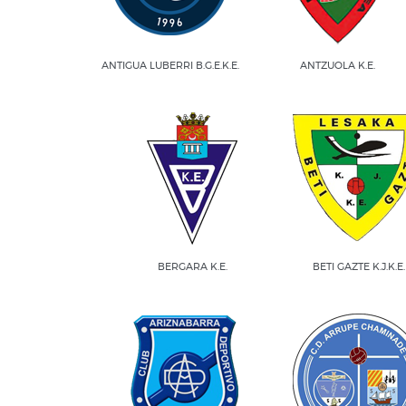
ANTIGUA LUBERRI B.G.E.K.E.
ANTZUOLA K.E.
BERGARA K.E.
BETI GAZTE K.J.K.E.