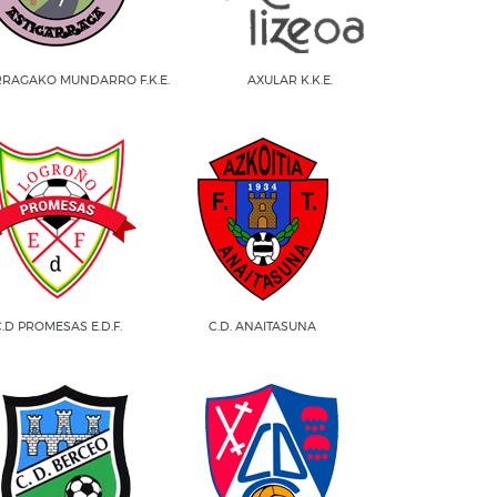
RRAGAKO MUNDARRO F.K.E.
AXULAR K.K.E.
C.D PROMESAS E.D.F.
C.D. ANAITASUNA