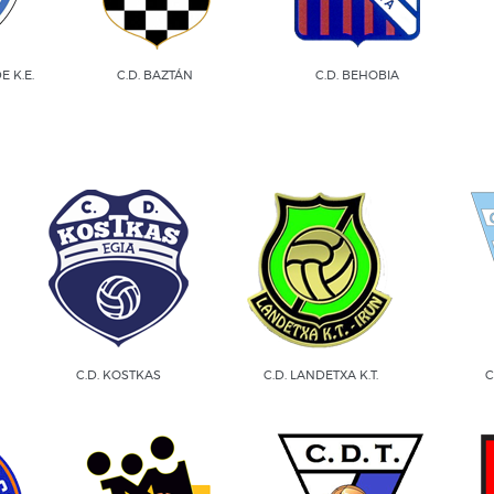
 K.E.
C.D. BAZTÁN
C.D. BEHOBIA
C.D. KOSTKAS
C.D. LANDETXA K.T.
C