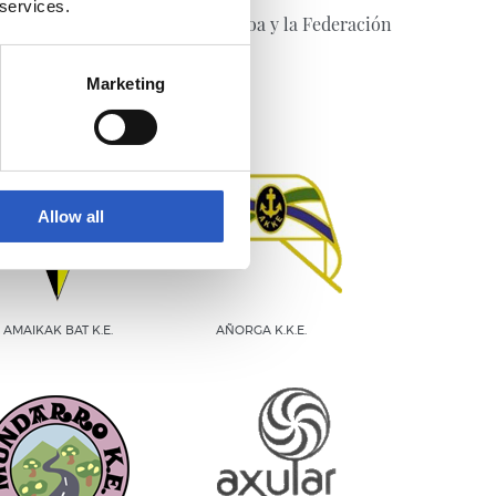
 services.
 la Diputación Foral de Gipuzkoa y la Federación
Marketing
Allow all
AMAIKAK BAT K.E.
AÑORGA K.K.E.