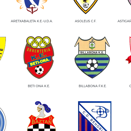
ARETXABALETA K.E.-U.D.A.
ASOLEUS C.F.
ASTIGA
BETI ONA K.E.
BILLABONA F.K.E.