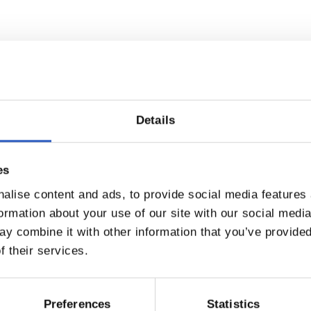
Details
es
alise content and ads, to provide social media features
IKASI BIZI
formation about your use of our site with our social medi
y combine it with other information that you’ve provided
ACTIVIDADES LÚDICO DEPORTIVAS
f their services.
tra sociedad de las bondades de llevar una vida sana en la que 
Preferences
Statistics
de inculcar esta idea en los más jóvenes, la Fundación organi