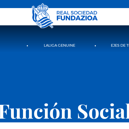
LALIGA GENUINE
EJES DE 
Función Socia