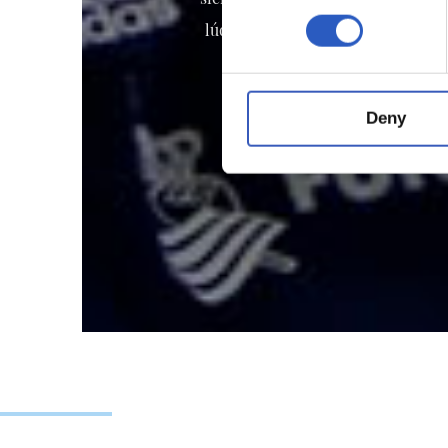
lúdico deportivas para niños y niñ
Deny