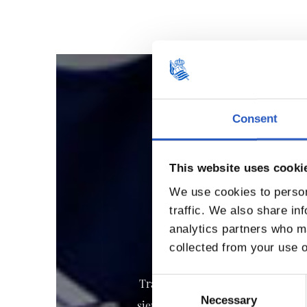
Consent
This website uses cooki
We use cookies to person
traffic. We also share in
analytics partners who ma
collected from your use o
Consent
Trabajamos por concienciar a nues
Selection
Necessary
siempre presente. Con el objetivo 