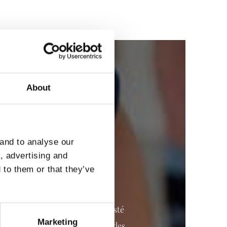
About
 and to analyse our
a, advertising and
 to them or that they’ve
la práctica deportiva regular esté
Marketing
za diversos programas y actividades