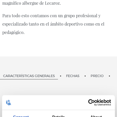
magnífico albergue de Lecaroz.
Para todo esto contamos con un grupo profesional y
especializado tanto en el ámbito deportivo como en el
pedagógico.
CARACTERÍSTICAS GENERALES
FECHAS
PRECIO
Niños y niñas nacidos y nacidas entre el 2013 y
2017, ambos inclusive.
Plazas limitadas y adjudicadas mediante sorteo.
Consent
Details
About