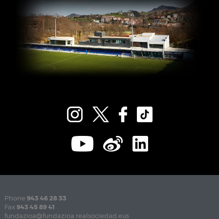
Phone
943 46 28 33
Fax
943 45 89 41
fundazioa@fundazioa.realsociedad.eus