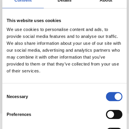
Las inscripciones se podrán hacer en grupo
(máximo de 4 personas por grupo).
Metodología RS
This website uses cookies
Multideporte
Talleres, excursiones, finales de campeonatos
We use cookies to personalise content and ads, to
internos, fiesta final, regalos, visita a Anoeta, etc.
provide social media features and to analyse our traffic.
Entrenadores y monitores titulados y con gran
We also share information about your use of our site with
our social media, advertising and analytics partners who
experiencia
may combine it with other information that you’ve
Autobús Anoeta-Lekaroz (ida y vuelta) directo
provided to them or that they’ve collected from your use
Menú acordado con los servicios médicos de la
of their services.
Real Sociedad
Asistente sanitario las 24 horas del día
Seguro colectivo
Consent
Necessary
Selection
Preferences