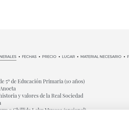
ENERALES
FECHAS
PRECIO
LUGAR
MATERIAL NECESARIO
de 5º de Educación Primaria (10 años)
a Anoeta
historia y valores de la Real Sociedad
a
rium o Chillida Leku Museoa (opcional)