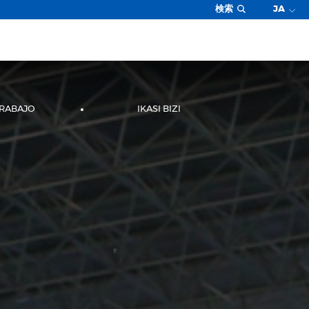
検索
JA
TRABAJO
IKASI BIZI