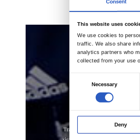
Consent
This website uses cooki
We use cookies to person
traffic. We also share in
analytics partners who ma
collected from your use o
Consent
Selection
Necessary
Deny
Trabajamos por concienciar a nues
siempre presente. Con el objetivo 