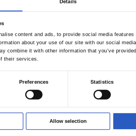
Details
es
alise content and ads, to provide social media features
formation about your use of our site with our social medi
y combine it with other information that you’ve provided
f their services.
Preferences
Statistics
IKASI BIZI
ACTIVIDADES LÚDICO DEPORTIVAS
Allow selection
tra sociedad de las bondades de llevar una vida sana en la que 
de inculcar esta idea en los más jóvenes, la Fundación organi