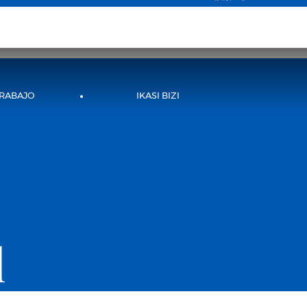
検索
JA
TRABAJO
IKASI BIZI
l