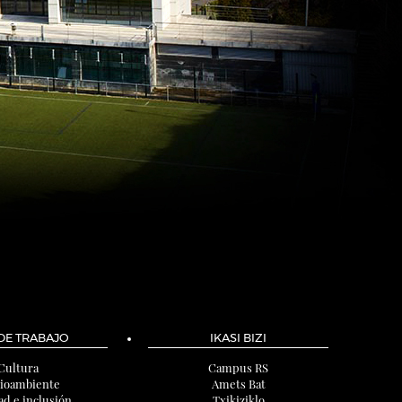
 DE TRABAJO
IKASI BIZI
Cultura
Campus RS
ioambiente
Amets Bat
ad e inclusión
Txikiziklo