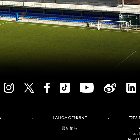
報
LALIGA GENUINE
EJES
最新情報
Med
Iguald