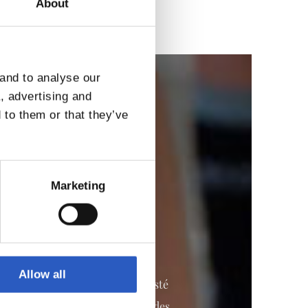
About
 and to analyse our
a, advertising and
 to them or that they’ve
Marketing
Allow all
la práctica deportiva regular esté
za diversos programas y actividades