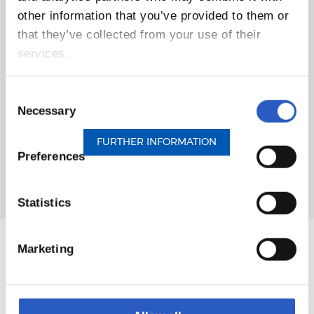
apoyo de la Diputación Foral de Gipuzkoa y la colaboración
other information that you’ve provided to them or
de la Federación Guipuzcoana de Fútbol, se plasma en
that they’ve collected from your use of their
convenios de colaboración suscritos por 96 clubes con la
services.
Real: todos los de Gipuzkoa más otros 15 afincados fuera del
territorio pero en zonas muy próximas.
Consent
Necessary
Selection
FURTHER INFORMATION
Preferences
Statistics
Marketing