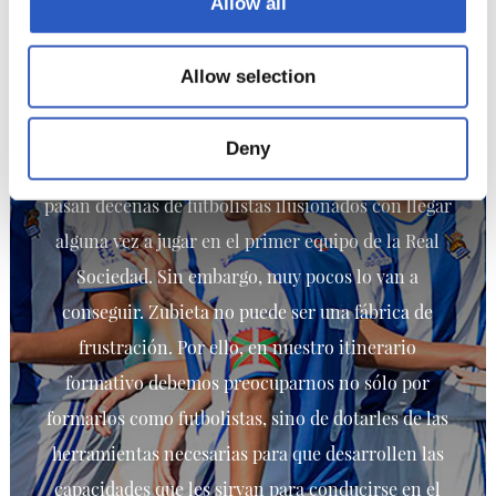
Allow all
Allow selection
ZUBIETA
Deny
Zubieta es la gran joya de la Real Sociedad. Por ella
pasan decenas de futbolistas ilusionados con llegar
alguna vez a jugar en el primer equipo de la Real
Sociedad. Sin embargo, muy pocos lo van a
conseguir. Zubieta no puede ser una fábrica de
frustración. Por ello, en nuestro itinerario
formativo debemos preocuparnos no sólo por
formarlos como futbolistas, sino de dotarles de las
herramientas necesarias para que desarrollen las
capacidades que les sirvan para conducirse en el