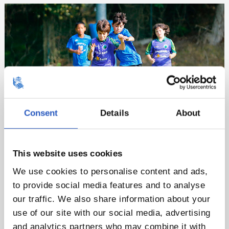
Consent
Details
About
This website uses cookies
FÚTBOL GUIPUZCOANO
We use cookies to personalise content and ads,
to provide social media features and to analyse
Los clubes guipuzcoanos trabajamos en red. El fútbol base
our traffic. We also share information about your
use of our site with our social media, advertising
de nuestro territorio, liderada la Real Sociedad con el
and analytics partners who may combine it with