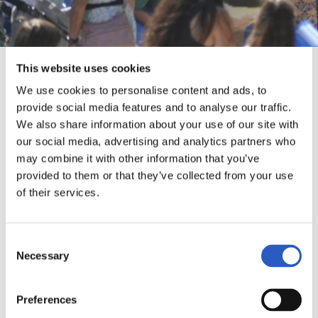
Consent
Details
About
This website uses cookies
We use cookies to personalise content and ads, to
provide social media features and to analyse our traffic.
Deporte, diversión y solidaridad. Son los tres elementos
We also share information about your use of our site with
esenciales de esta fiesta que el segundo domingo del mes de
our social media, advertising and analytics partners who
junio de cada año reúne en Anoeta a miles de personas.
may combine it with other information that you’ve
provided to them or that they’ve collected from your use
Deporte, talleres, espectáculos, payasos, asociaciones y
of their services.
ongs, deporte adaptado. Se trata de una fiesta donde los y
las realzales tienen la oportunidad de vivir y conocer la
Consent
Real Sociedad de otra manera.
Necessary
Selection
Preferences