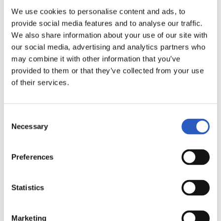
We use cookies to personalise content and ads, to
provide social media features and to analyse our traffic.
We also share information about your use of our site with
our social media, advertising and analytics partners who
may combine it with other information that you’ve
provided to them or that they’ve collected from your use
of their services.
IGUALDAD
Avanzar hacia la igualdad entre hombres y mujeres es un
Consent
Necessary
Selection
reto para toda nuestra sociedad que Real Sociedad
Fundazioa hace suyo convirtiéndolo en uno de sus
Preferences
objetivos fundamentales. Hemos elaborado un Plan de
Igualdad y estamos en el proceso de elaborar un protocolo
Statistics
de prevención de abuso y acoso sexual en la Real Sociedad
que posteriormente queremos extender a los clubes de
Marketing