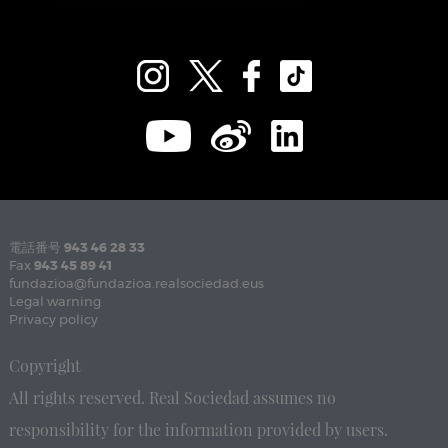
電話番号
943 46 28 33
Fax
943 45 89 41
fundazioa@fundazioa.realsociedad.eus
Legal warning
Privacy policy
Copyright
All rights reserved. Real Sociedad assumes no
responsibility for the information provided by users.