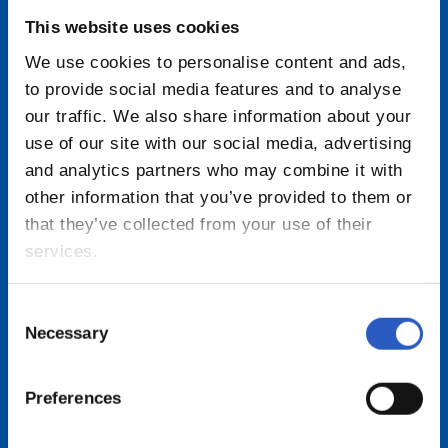
This website uses cookies
We use cookies to personalise content and ads,
to provide social media features and to analyse
our traffic. We also share information about your
use of our site with our social media, advertising
and analytics partners who may combine it with
other information that you’ve provided to them or
that they’ve collected from your use of their
Las vivencias compartidas mediante la Real son
services.
las herramientas que se utilizan en estos
talleres. Los recuerdos compartidos junto a los
Consent
ex-jugadores crean espacios llenos de emoción
Necessary
Selection
y cercanía. Espacios en los cuales también se
fortalecen la memoria y la creatividad, se
Preferences
fomenta la socialización y, sobre todo, se